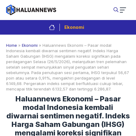
Langsung
ke
isi
Ekonomi
Home
»
Ekonomi
»
Haluannews Ekonomi – Pasar modal
Indonesia kembali diwarnai sentimen negatif. Indeks Harga
Saham Gabungan (IHSG) mengalami koreksi signifikan pada
perdagangan Selasa (26/5/2026), melanjutkan tren pelemahan
setelah sempat menunjukkan sinyal penguatan sehari
sebelumnya. Pada penutupan sesi pertama, IHSG terpukul 56,67
poin atau setara 0,91%, mengakhiri perdagangan di level
6.149,68. Pergerakan indeks sempat berfluktuasi cukup lebar,
mencapai titik terendah 6.132,57 dan tertinggi 6.286,87.
Haluannews Ekonomi – Pasar
modal Indonesia kembali
diwarnai sentimen negatif. Indeks
Harga Saham Gabungan (IHSG)
mengalami koreksi signifikan