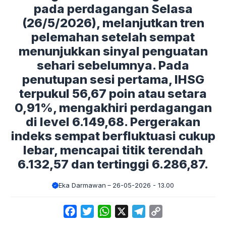
pada perdagangan Selasa
(26/5/2026), melanjutkan tren
pelemahan setelah sempat
menunjukkan sinyal penguatan
sehari sebelumnya. Pada
penutupan sesi pertama, IHSG
terpukul 56,67 poin atau setara
0,91%, mengakhiri perdagangan
di level 6.149,68. Pergerakan
indeks sempat berfluktuasi cukup
lebar, mencapai titik terendah
6.132,57 dan tertinggi 6.286,87.
Eka Darmawan
26-05-2026 - 13.00
Facebook
Twitter
WhatsApp
X
Telegram
Copy
Link