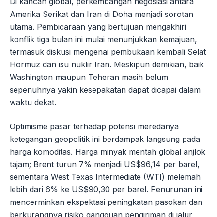
Di kancah global, perkembangan negosiasi antara
Amerika Serikat dan Iran di Doha menjadi sorotan
utama. Pembicaraan yang bertujuan mengakhiri
konflik tiga bulan ini mulai menunjukkan kemajuan,
termasuk diskusi mengenai pembukaan kembali Selat
Hormuz dan isu nuklir Iran. Meskipun demikian, baik
Washington maupun Teheran masih belum
sepenuhnya yakin kesepakatan dapat dicapai dalam
waktu dekat.
Optimisme pasar terhadap potensi meredanya
ketegangan geopolitik ini berdampak langsung pada
harga komoditas. Harga minyak mentah global anjlok
tajam; Brent turun 7% menjadi US$96,14 per barel,
sementara West Texas Intermediate (WTI) melemah
lebih dari 6% ke US$90,30 per barel. Penurunan ini
mencerminkan ekspektasi peningkatan pasokan dan
berkurangnya risiko gangguan pengiriman di jalur