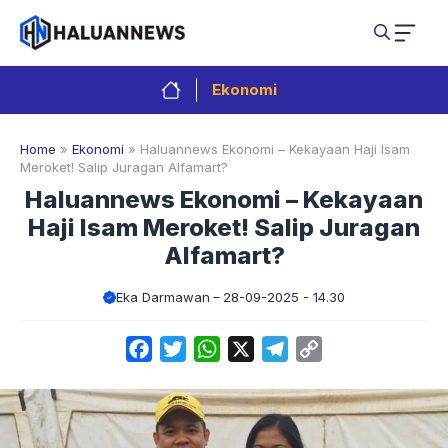
Langsung
ke
isi
Ekonomi
Home
»
Ekonomi
»
Haluannews Ekonomi – Kekayaan Haji Isam
Meroket! Salip Juragan Alfamart?
Haluannews Ekonomi – Kekayaan
Haji Isam Meroket! Salip Juragan
Alfamart?
Eka Darmawan
28-09-2025 - 14.30
Facebook
Twitter
WhatsApp
X
Telegram
Copy
Link