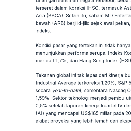
Di tengah sentimen negatif tersebut, beber
terseret dalam koreksi IHSG, termasuk Astr
Asia (BBCA). Selain itu, saham MD Enterta
bawah (ARB) berjilid-jilid sejak awal pek
indeks.
Kondisi pasar yang tertekan ini tidak hanya 
menunjukkan performa serupa. Indeks Kosp
merosot 1,7%, dan Hang Seng Index (HSI)
Tekanan global ini tak lepas dari kinerja
Industrial Average terkoreksi 1,20%, S&P
secara
year-to-date
), sementara Nasdaq C
1,59%. Sektor teknologi menjadi pemicu ut
0,5% setelah laporan kinerja kuartal IV da
(AI) yang mencapai US$185 miliar pada 20
akibat proyeksi yang lebih lemah dari eks