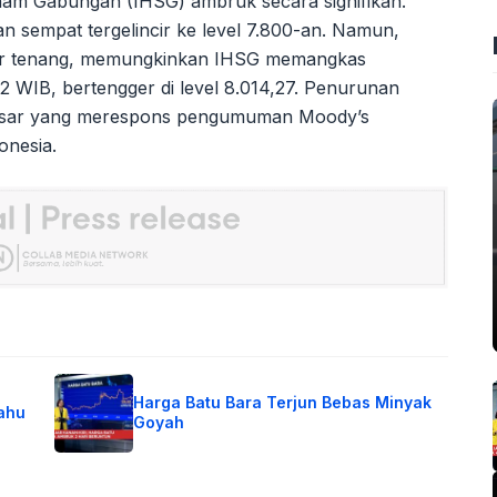
ham Gabungan (IHSG) ambruk secara signifikan.
n sempat tergelincir ke level 7.800-an. Namun,
gsur tenang, memungkinkan IHSG memangkas
2 WIB, bertengger di level 8.014,27. Penurunan
f pasar yang merespons pengumuman Moody’s
onesia.
Harga Batu Bara Terjun Bebas Minyak
Tahu
Goyah