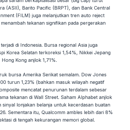
apa saham berkapitalisasi besar (big cap) turut
a (ASII), Barito Pacific (BRPT), dan Bank Central
inment (FILM) juga melanjutkan tren auto reject
an, menambah tekanan signifikan pada pergerakan
terjadi di Indonesia. Bursa regional Asia juga
i Korea Selatan terkoreksi 1,54%, Nikkei Jepang
 Hong Kong anjlok 1,71%.
 buruk bursa Amerika Serikat semalam. Dow Jones
 500 turun 1,23% (bahkan masuk wilayah negatif
omposite mencatat penurunan terdalam sebesar
ama tekanan di Wall Street. Saham Alphabet anjlok
n sinyal lonjakan belanja untuk kecerdasan buatan
26. Sementara itu, Qualcomm ambles lebih dari 8%
pektasi di tengah kekurangan memori global.