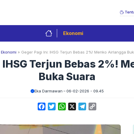
Tent
Ekonomi
»
Ekonomi
»
Geger Pagi Ini: IHSG Terjun Bebas 2%! Menko Airlangga Bu
i: IHSG Terjun Bebas 2%! M
Buka Suara
Eka Darmawan
06-02-2026 - 09.45
Facebook
Twitter
WhatsApp
X
Telegram
Copy
Link