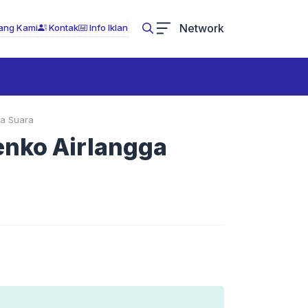
Network
ang Kami
Kontak
Info Iklan
ka Suara
enko Airlangga