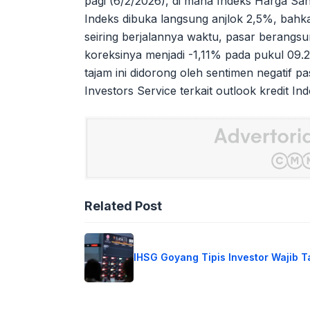
pagi (6/2/2026), di mana Indeks Harga Sa
Indeks dibuka langsung anjlok 2,5%, bahka
seiring berjalannya waktu, pasar beran
koreksinya menjadi -1,11% pada pukul 09.2
tajam ini didorong oleh sentimen negati
Investors Service terkait outlook kredit Ind
Related Post
IHSG Goyang Tipis Investor Wajib 