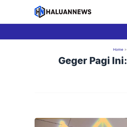
Langsung
ke
isi
Home
Geger Pagi In