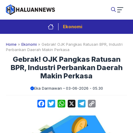
Langsung
ke
isi
Ekonomi
Home
»
Ekonomi
»
Gebrak! OJK Pangkas Ratusan BPR, Industri
Perbankan Daerah Makin Perkasa
Gebrak! OJK Pangkas Ratusan
BPR, Industri Perbankan Daerah
Makin Perkasa
Eka Darmawan
03-06-2026 - 05.30
Facebook
Twitter
WhatsApp
X
Telegram
Copy
Link