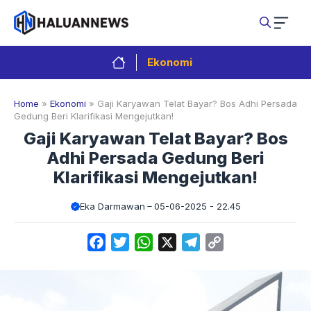
Langsung
ke
isi
Ekonomi
Home
»
Ekonomi
»
Gaji Karyawan Telat Bayar? Bos Adhi Persada
Gedung Beri Klarifikasi Mengejutkan!
Gaji Karyawan Telat Bayar? Bos
Adhi Persada Gedung Beri
Klarifikasi Mengejutkan!
Eka Darmawan
05-06-2025 - 22.45
Facebook
Twitter
WhatsApp
X
Telegram
Copy
Link