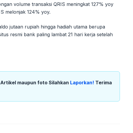
f, dengan volume transaksi QRIS meningkat 127% yoy
IS melonjak 124% yoy.
o jutaan rupiah hingga hadiah utama berupa
us resmi bank paling lambat 21 hari kerja setelah
k Artikel maupun foto Silahkan
Laporkan!
Terima