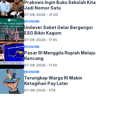
Prabowo Ingin Buku Sekolah Kita
Jadi Nomor Satu
07-08-2026 - 21.00
EKONOMI
Unilever Sabet Gelar Bergengsi
ESG Bikin Kagum
07-08-2026 - 17.45
EKONOMI
Pasar RI Menggila Rupiah Melaju
Kencang
07-08-2026 - 17.30
EKONOMI
Terungkap Warga RI Makin
Ketagihan Pay Later
07-08-2026 - 17.15