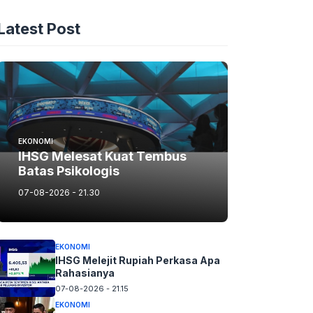
Latest Post
EKONOMI
IHSG Melesat Kuat Tembus
Batas Psikologis
07-08-2026 - 21.30
EKONOMI
IHSG Melejit Rupiah Perkasa Apa
Rahasianya
07-08-2026 - 21.15
EKONOMI