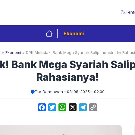
Tent
Ekonomi
e
»
Ekonomi
»
DPK Meledak! Bank Mega Syariah Salip Industri, Ini Rahas
! Bank Mega Syariah Salip I
Rahasianya!
Eka Darmawan
03-08-2025 - 02.00
Facebook
Twitter
WhatsApp
X
Telegram
Copy
Link