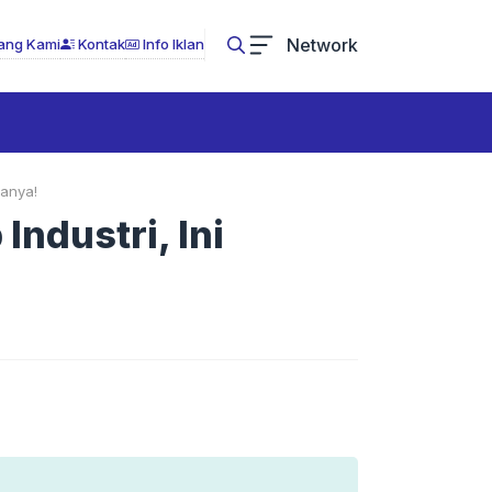
Network
ang Kami
Kontak
Info Iklan
ianya!
ndustri, Ini