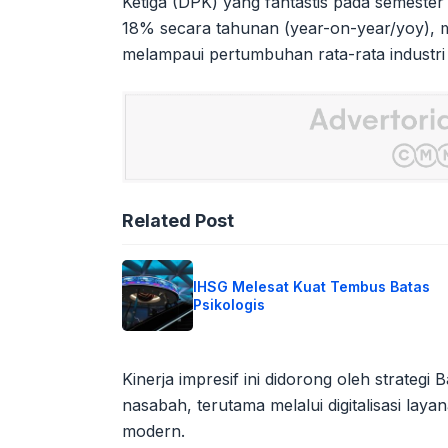
Ketiga (DPK) yang fantastis pada semester
18% secara tahunan (year-on-year/yoy), me
melampaui pertumbuhan rata-rata industr
Related Post
IHSG Melesat Kuat Tembus Batas
Psikologis
Kinerja impresif ini didorong oleh strateg
nasabah, terutama melalui digitalisasi la
modern.