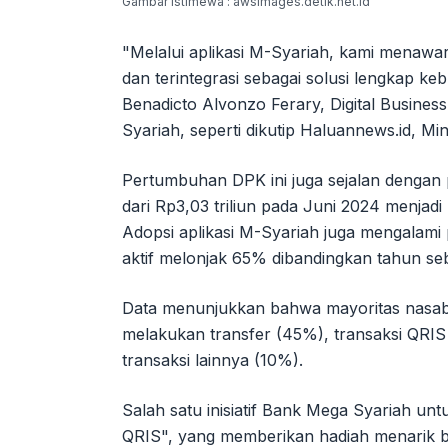
Gambar Istimewa : awsimages.detik.net.id
"Melalui aplikasi M-Syariah, kami menaw
dan terintegrasi sebagai solusi lengkap ke
Benadicto Alvonzo Ferary, Digital Busine
Syariah, seperti dikutip Haluannews.id, Mi
Pertumbuhan DPK ini juga sejalan dengan
dari Rp3,03 triliun pada Juni 2024 menjadi
Adopsi aplikasi M-Syariah juga mengalami
aktif melonjak 65% dibandingkan tahun s
Data menunjukkan bahwa mayoritas nasab
melakukan transfer (45%), transaksi QRIS
transaksi lainnya (10%).
Salah satu inisiatif Bank Mega Syariah u
QRIS", yang memberikan hadiah menarik ba