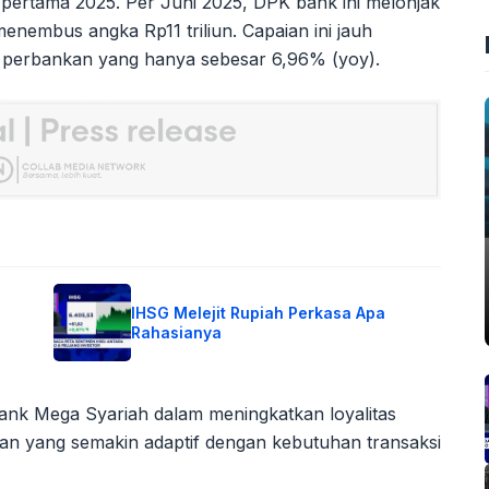
 pertama 2025. Per Juni 2025, DPK bank ini melonjak
nembus angka Rp11 triliun. Capaian ini jauh
i perbankan yang hanya sebesar 6,96% (yoy).
IHSG Melejit Rupiah Perkasa Apa
Rahasianya
i Bank Mega Syariah dalam meningkatkan loyalitas
yanan yang semakin adaptif dengan kebutuhan transaksi