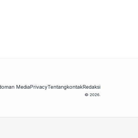
doman Media
Privacy
Tentang
kontak
Redaksi
© 2026.