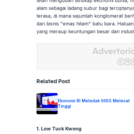
telah mengubah lanskap ekonomi dunia, 
alam sebagai ladang subur bagi terciptanya 
terasa, di mana sejumlah konglomerat ber
dari bisnis "emas hitam" batu bara. Halu
yang meraup keuntungan besar dari industri
Related Post
Ekonomi RI Meledak IHSG Melesat
Tinggi
1. Low Tuck Kwong