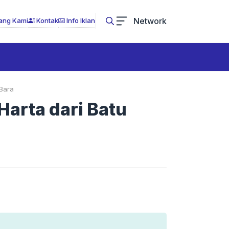
Network
ang Kami
Kontak
Info Iklan
 Bara
Harta dari Batu