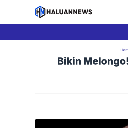
Langsung
ke
isi
Ho
Bikin Melongo!