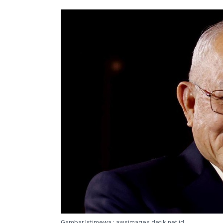
Gambar Istimewa : awsimages.detik.net.id