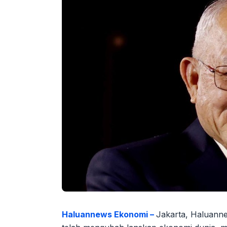
Haluannews Ekonomi –
Jakarta, Haluanne