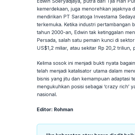
Edwin Soeryadjaya, putra dari Tjia Han P
kemerdekaan, juga menorehkan jejaknya di
mendirikan PT Saratoga Investama Sedaya
terkemuka. Ketika industri pertambangan b
tahun 2000-an, Edwin tak ketinggalan men
Persada, salah satu pemain kunci di sekt
US$1,2 miliar, atau sekitar Rp 20,2 triliun,
Kelima sosok ini menjadi bukti nyata baga
telah menjadi katalisator utama dalam menc
bisnis yang jitu dan kemampuan adaptasi t
mengukuhkan posisi sebagai ‘crazy rich’ y
nasional.
Editor: Rohman