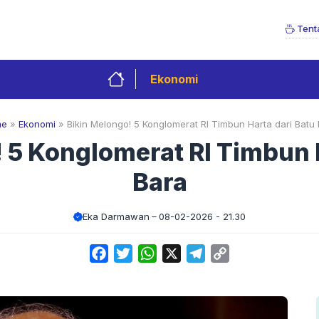
Tent
Ekonomi
me
»
Ekonomi
»
Bikin Melongo! 5 Konglomerat RI Timbun Harta dari Batu
 5 Konglomerat RI Timbun 
Bara
Eka Darmawan
08-02-2026 - 21.30
Facebook
Twitter
WhatsApp
X
Telegram
Copy
Link