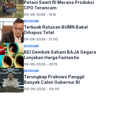
Petani Sawit RI Merana Produksi
CPO Terancam
09-08-2026 - 13.15
EKONOMI
Terkuak Ratusan BUMN Bakal
Dihapus Total
09-08-2026 - 13.00
EKONOMI
BEI Gembok Saham BAJA Gegara
Lonjakan Harga Fantastis
09-08-2026 - 09.15
EKONOMI
Terungkap Prabowo Panggil
Banyak Calon Gubernur BI
09-08-2026 - 09.00