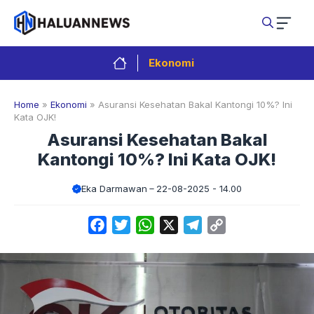
Langsung
ke
isi
Ekonomi
Home
»
Ekonomi
»
Asuransi Kesehatan Bakal Kantongi 10%? Ini
Kata OJK!
Asuransi Kesehatan Bakal
Kantongi 10%? Ini Kata OJK!
Eka Darmawan
22-08-2025 - 14.00
Facebook
Twitter
WhatsApp
X
Telegram
Copy
Link