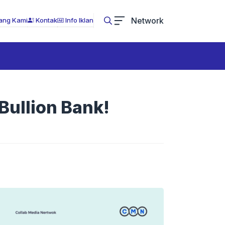
Network
ang Kami
Kontak
Info Iklan
ullion Bank!