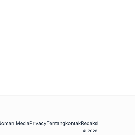
doman Media
Privacy
Tentang
kontak
Redaksi
© 2026.