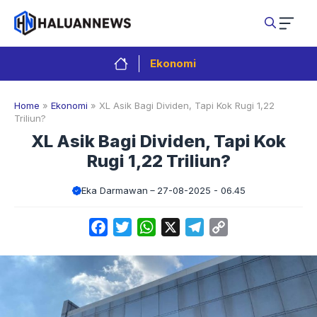
Langsung
ke
isi
Ekonomi
Home
»
Ekonomi
»
XL Asik Bagi Dividen, Tapi Kok Rugi 1,22
Triliun?
XL Asik Bagi Dividen, Tapi Kok
Rugi 1,22 Triliun?
Eka Darmawan
27-08-2025 - 06.45
Facebook
Twitter
WhatsApp
X
Telegram
Copy
Link