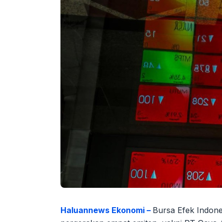
Haluannews Ekonomi –
Bursa Efek Indon