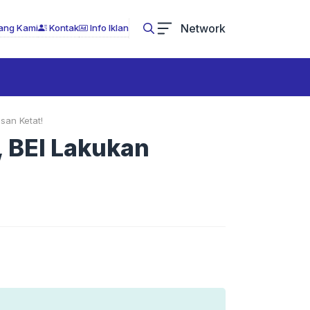
Network
ang Kami
Kontak
Info Iklan
san Ketat!
 BEI Lakukan