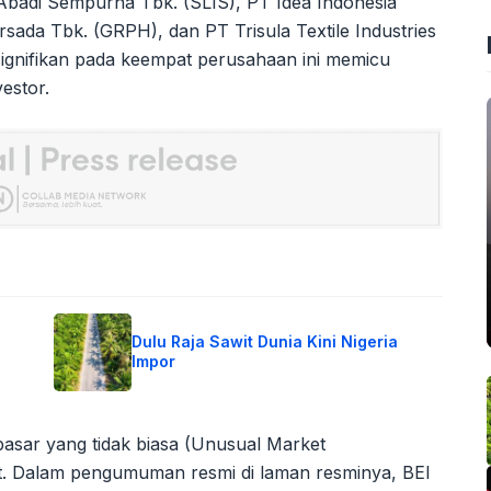
Abadi Sempurna Tbk. (SLIS), PT Idea Indonesia
sada Tbk. (GRPH), dan PT Trisula Textile Industries
ignifikan pada keempat perusahaan ini memicu
vestor.
Dulu Raja Sawit Dunia Kini Nigeria
Impor
pasar yang tidak biasa (Unusual Market
t. Dalam pengumuman resmi di laman resminya, BEI