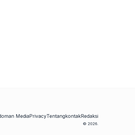
doman Media
Privacy
Tentang
kontak
Redaksi
© 2026.