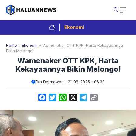
Langsung
ke
isi
Ekonomi
Home
»
Ekonomi
»
Wamenaker OTT KPK, Harta Kekayaannya
Bikin Melongo!
Wamenaker OTT KPK, Harta
Kekayaannya Bikin Melongo!
Eka Darmawan
21-08-2025 - 06.30
Facebook
Twitter
WhatsApp
X
Telegram
Copy
Link