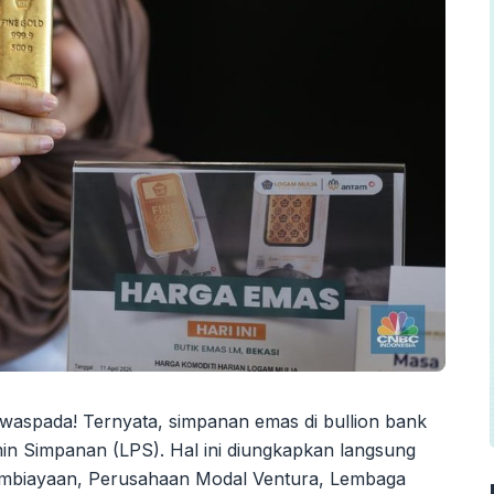
waspada! Ternyata, simpanan emas di bullion bank
in Simpanan (LPS). Hal ini diungkapkan langsung
mbiayaan, Perusahaan Modal Ventura, Lembaga