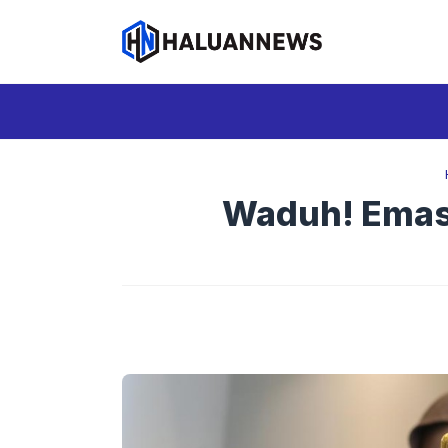
Langsung
ke
isi
Waduh! Emas 