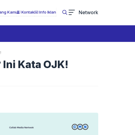
Network
ang Kami
Kontak
Info Iklan
!
Ini Kata OJK!