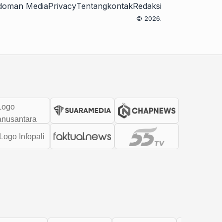
doman Media
Privacy
Tentang
kontak
Redaksi
© 2026.