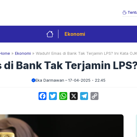
Tent
Ekonomi
Home
»
Ekonomi
»
Waduh! Emas di Bank Tak Terjamin LPS? Ini Kata OJK
di Bank Tak Terjamin LPS? 
Eka Darmawan
17-04-2025 - 22.45
Facebook
Twitter
WhatsApp
X
Telegram
Copy
Link