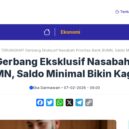
Tent
Ekonomi
»
TERUNGKAP! Gerbang Eksklusif Nasabah Prioritas Bank BUMN, Saldo Mi
rbang Eksklusif Nasabah 
N, Saldo Minimal Bikin Ka
Eka Darmawan
07-02-2026 - 09.00
Facebook
Twitter
WhatsApp
X
Telegram
Copy
Link