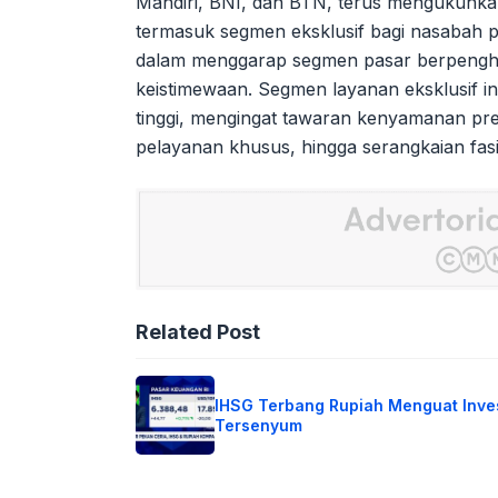
Mandiri, BNI, dan BTN, terus mengukuhka
termasuk segmen eksklusif bagi nasabah pr
dalam menggarap segmen pasar berpengha
keistimewaan. Segmen layanan eksklusif in
tinggi, mengingat tawaran kenyamanan pre
pelayanan khusus, hingga serangkaian fasili
Related Post
IHSG Terbang Rupiah Menguat Inve
Tersenyum