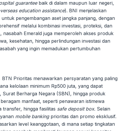
ospital guarantee
baik di dalam maupun luar negeri,
verseas education assistance
). BNI menjelaskan
g untuk pengembangan aset jangka panjang, dengan
ehensif melalui kombinasi investasi, proteksi, dan
lan, nasabah Emerald juga memperoleh akses produk
 jiwa, kesehatan, hingga perlindungan investasi dan
gi nasabah yang ingin memadukan pertumbuhan
 BTN Prioritas menawarkan persyaratan yang paling
 dana kelolaan minimum Rp500 juta, yang dapat
, Surat Berharga Negara (SBN), hingga produk
 beragam manfaat, seperti penawaran istimewa
transfer, hingga fasilitas
safe deposit box
. Selain
layanan
mobile banking
prioritas dan promo eksklusif.
sarkan level keanggotaan, di mana setiap tingkatan