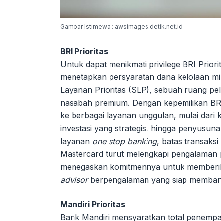
Gambar Istimewa : awsimages.detik.net.id
BRI Prioritas
Untuk dapat menikmati privilege BRI Prior
menetapkan persyaratan dana kelolaan min
Layanan Prioritas (SLP), sebuah ruang pe
nasabah premium. Dengan kepemilikan BRI
ke berbagai layanan unggulan, mulai dar
investasi yang strategis, hingga penyusun
layanan
one stop banking
, batas transaksi
Mastercard turut melengkapi pengalaman
menegaskan komitmennya untuk memberika
advisor
berpengalaman yang siap membant
Mandiri Prioritas
Bank Mandiri mensyaratkan total penempa