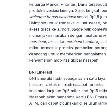
keluarga Mandiri Prioritas. Dana tersebut
produk investasi lainnya. Sejak langkah 
welcome bonus cashback
senilai Rp1,5 jut
Livin’poin untuk transaksi di luar negeri,
akses gratis ke
airport lounge
baik domestik
memanjakan nasabah dengan fasilitas
lifes
merchant
, akses ke
merchant
bandara, sert
miliar, termasuk proteksi pembelian bara
dirancang untuk memberikan pengalaman m
kenyamanan mobilitas global nasabah.
BNI Emerald
BNI Emerald hadir sebagai salah satu laya
berlapis. Untuk menjadi nasabah prioritas
tingkatan lanjutan Rp5 miliar dan Rp15 mi
Nasabah akan menerima Kartu BNI Emerald 
ATM, dan dapat digunakan di seluruh jari