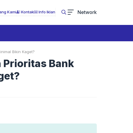
Network
ang Kami
Kontak
Info Iklan
nimal Bikin Kaget?
Prioritas Bank
get?