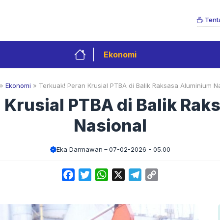
Tent
Ekonomi
»
Ekonomi
»
Terkuak! Peran Krusial PTBA di Balik Raksasa Aluminium N
 Krusial PTBA di Balik Ra
Nasional
Eka Darmawan
07-02-2026 - 05.00
Facebook
Twitter
WhatsApp
X
Telegram
Copy
Link