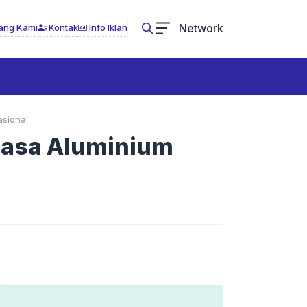
Network
ang Kami
Kontak
Info Iklan
asional
ksasa Aluminium