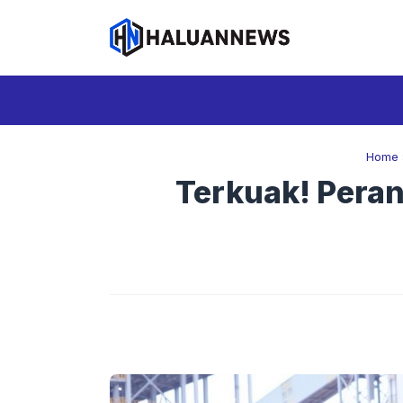
Langsung
ke
isi
Home
Terkuak! Peran