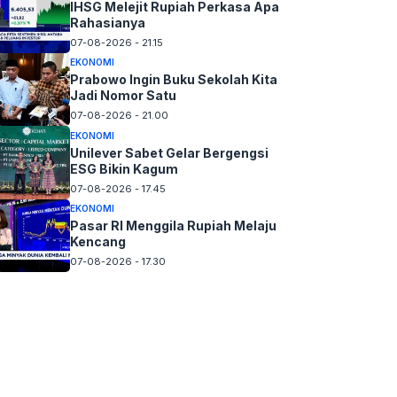
IHSG Melejit Rupiah Perkasa Apa
Rahasianya
07-08-2026 - 21.15
EKONOMI
Prabowo Ingin Buku Sekolah Kita
Jadi Nomor Satu
07-08-2026 - 21.00
EKONOMI
Unilever Sabet Gelar Bergengsi
ESG Bikin Kagum
07-08-2026 - 17.45
EKONOMI
Pasar RI Menggila Rupiah Melaju
Kencang
07-08-2026 - 17.30