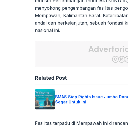
Industri Pertambangan Indonesia MIND ID
menyokong pengembangan fasilitas pengol
Mempawah, Kalimantan Barat. Keterlibata
andal dan berkelanjutan, sebuah fondasi kr
nasional ini.
Related Post
BMAS Siap Rights Issue Jumbo Dan
Segar Untuk Ini
Fasilitas terpadu di Mempawah ini diranca