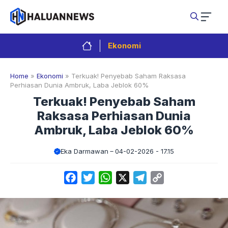
Langsung
ke
isi
Ekonomi
Home
»
Ekonomi
»
Terkuak! Penyebab Saham Raksasa
Perhiasan Dunia Ambruk, Laba Jeblok 60%
Terkuak! Penyebab Saham
Raksasa Perhiasan Dunia
Ambruk, Laba Jeblok 60%
Eka Darmawan
04-02-2026 - 17.15
Facebook
Twitter
WhatsApp
X
Telegram
Copy
Link