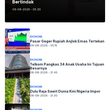
Bertindak
09-08-2026 - 05.30
EKONOMI
Pasar Geger Rupiah Anjlok Emas Tertekan
09-08-2026 - 05.15
EKONOMI
Telkom Pangkas 34 Anak Usaha Ini Tujuan
Besarnya
08-08-2026 - 21.45
EKONOMI
Dulu Raja Sawit Dunia Kini Nigeria Impor
08-08-2026 - 21.30
EKONOMI