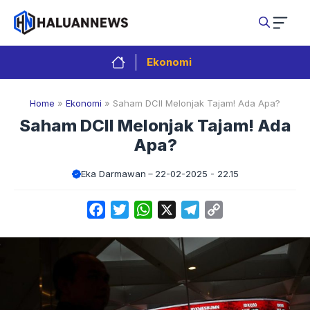
Langsung
ke
isi
Ekonomi
Home
»
Ekonomi
»
Saham DCII Melonjak Tajam! Ada Apa?
Saham DCII Melonjak Tajam! Ada
Apa?
Eka Darmawan
22-02-2025 - 22.15
Facebook
Twitter
WhatsApp
X
Telegram
Copy
Link