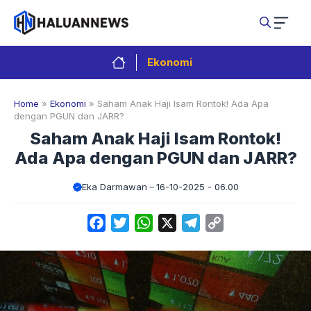
Langsung
ke
isi
Ekonomi
Home
»
Ekonomi
»
Saham Anak Haji Isam Rontok! Ada Apa
dengan PGUN dan JARR?
Saham Anak Haji Isam Rontok!
Ada Apa dengan PGUN dan JARR?
Eka Darmawan
16-10-2025 - 06.00
Facebook
Twitter
WhatsApp
X
Telegram
Copy
Link