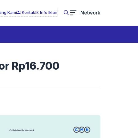
Network
ang Kami
Kontak
Info Iklan
or Rp16.700