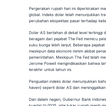
Pergerakan rupiah hari ini diperkirakan ma
global. Indeks dolar telah menunjukkan tr
perubahan ekspektasi pasar terhadap kebi
Dolar AS bertahan di dekat level tertinggi 
beragam dari pejabat The Fed memicu pe
suku bunga lebih lanjut. Beberapa pejaba
meskipun data ekonomi minim akibat penan
pemerintahan. Meskipun The Fed telah m
Jerome Powell mengindikasikan bahwa la
terakhir untuk tahun ini.
Penguatan indeks dolar menunjukkan bahw
haven) seperti dolar AS dan meninggalkan
Dari dalam negeri, Gubernur Bank Indones
kuartal III-2025, nilai tukar rupiah masih 