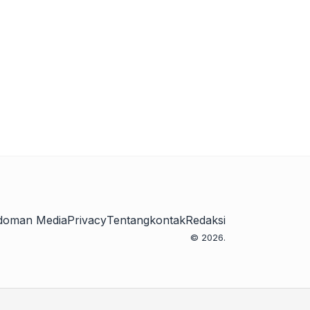
doman Media
Privacy
Tentang
kontak
Redaksi
© 2026.