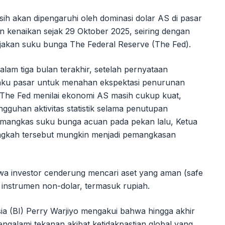
sih akan dipengaruhi oleh dominasi dolar AS di pasar
en kenaikan sejak 29 Oktober 2025, seiring dengan
jakan suku bunga The Federal Reserve (The Fed).
dalam tiga bulan terakhir, setelah pernyataan
laku pasar untuk menahan ekspektasi penurunan
t The Fed menilai ekonomi AS masih cukup kuat,
gguhan aktivitas statistik selama penutupan
emangkas suku bunga acuan pada pekan lalu, Ketua
ngkah tersebut mungkin menjadi pemangkasan
a investor cenderung mencari aset yang aman (safe
 instrumen non-dolar, termasuk rupiah.
ia (BI) Perry Warjiyo mengakui bahwa hingga akhir
mengalami tekanan akibat ketidakpastian global yang