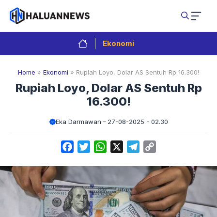
Langsung
ke
isi
Ekonomi
Home
»
Ekonomi
»
Rupiah Loyo, Dolar AS Sentuh Rp 16.300!
Rupiah Loyo, Dolar AS Sentuh Rp
16.300!
Eka Darmawan
27-08-2025 - 02.30
Facebook
Twitter
WhatsApp
X
Telegram
Copy
Link