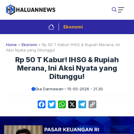
Langsung
ke
isi
Ekonomi
Home
»
Ekonomi
»
Rp 50 T Kabur! IHSG & Rupiah Merana, Ini
Aksi Nyata yang Ditunggu!
Rp 50 T Kabur! IHSG & Rupiah
Merana, Ini Aksi Nyata yang
Ditunggu!
Eka Darmawan
15-05-2026 - 21.30
Facebook
Twitter
WhatsApp
X
Telegram
Copy
Link