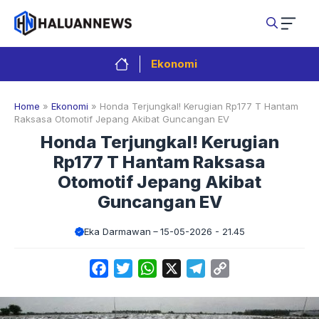
Langsung
ke
isi
Ekonomi
Home
»
Ekonomi
»
Honda Terjungkal! Kerugian Rp177 T Hantam
Raksasa Otomotif Jepang Akibat Guncangan EV
Honda Terjungkal! Kerugian
Rp177 T Hantam Raksasa
Otomotif Jepang Akibat
Guncangan EV
Eka Darmawan
15-05-2026 - 21.45
Facebook
Twitter
WhatsApp
X
Telegram
Copy
Link