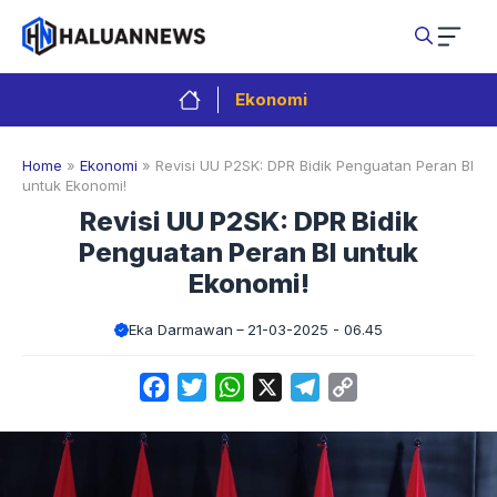
Langsung
ke
isi
Ekonomi
Home
»
Ekonomi
»
Revisi UU P2SK: DPR Bidik Penguatan Peran BI
untuk Ekonomi!
Revisi UU P2SK: DPR Bidik
Penguatan Peran BI untuk
Ekonomi!
Eka Darmawan
21-03-2025 - 06.45
Facebook
Twitter
WhatsApp
X
Telegram
Copy
Link