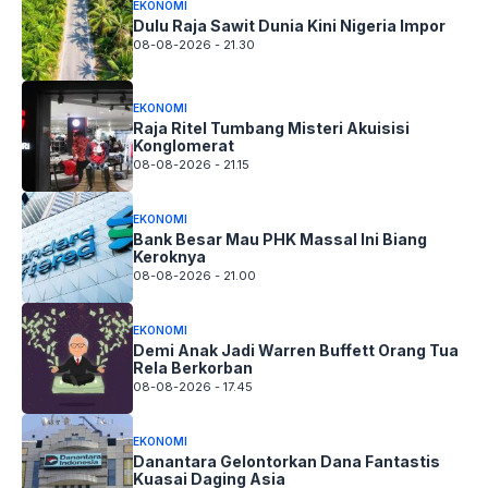
EKONOMI
Dulu Raja Sawit Dunia Kini Nigeria Impor
08-08-2026 - 21.30
EKONOMI
Raja Ritel Tumbang Misteri Akuisisi
Konglomerat
08-08-2026 - 21.15
EKONOMI
Bank Besar Mau PHK Massal Ini Biang
Keroknya
08-08-2026 - 21.00
EKONOMI
Demi Anak Jadi Warren Buffett Orang Tua
Rela Berkorban
08-08-2026 - 17.45
EKONOMI
Danantara Gelontorkan Dana Fantastis
Kuasai Daging Asia