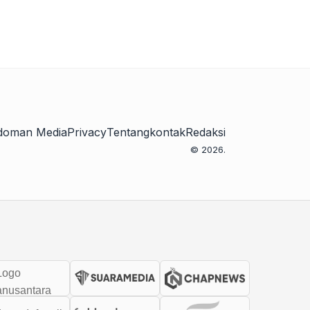
doman Media
Privacy
Tentang
kontak
Redaksi
© 2026.