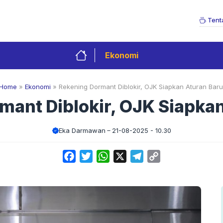
Tent
Ekonomi
Home
»
Ekonomi
»
Rekening Dormant Diblokir, OJK Siapkan Aturan Baru
mant Diblokir, OJK Siapkan
Eka Darmawan
21-08-2025 - 10.30
Facebook
Twitter
WhatsApp
X
Telegram
Copy
Link