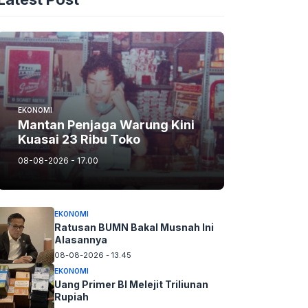
EKONOMI
Mantan Penjaga Warung Kini
Kuasai 23 Ribu Toko
08-08-2026 - 17.00
EKONOMI
Ratusan BUMN Bakal Musnah Ini
Alasannya
08-08-2026 - 13.45
EKONOMI
Uang Primer BI Melejit Triliunan
Rupiah