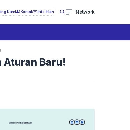
Network
ang Kami
Kontak
Info Iklan
!
 Aturan Baru!