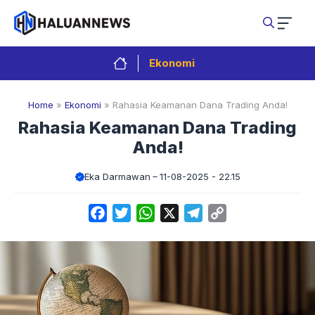
Langsung
ke
isi
Ekonomi
Home
»
Ekonomi
»
Rahasia Keamanan Dana Trading Anda!
Rahasia Keamanan Dana Trading
Anda!
Eka Darmawan
11-08-2025 - 22.15
Facebook
Twitter
WhatsApp
X
Telegram
Copy
Link