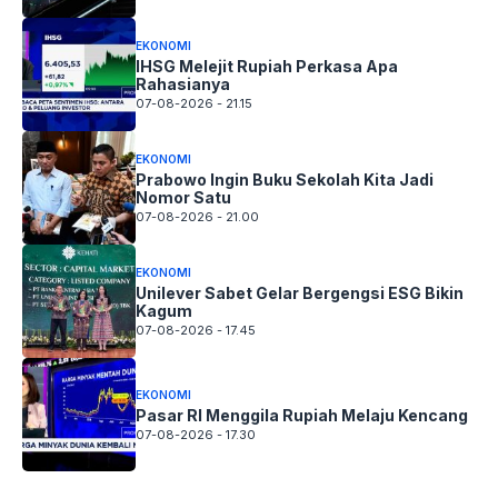
EKONOMI
IHSG Melejit Rupiah Perkasa Apa
Rahasianya
07-08-2026 - 21.15
EKONOMI
Prabowo Ingin Buku Sekolah Kita Jadi
Nomor Satu
07-08-2026 - 21.00
EKONOMI
Unilever Sabet Gelar Bergengsi ESG Bikin
Kagum
07-08-2026 - 17.45
EKONOMI
Pasar RI Menggila Rupiah Melaju Kencang
07-08-2026 - 17.30