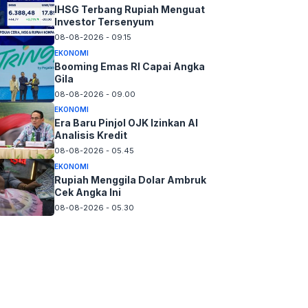
IHSG Terbang Rupiah Menguat
Investor Tersenyum
08-08-2026 - 09.15
EKONOMI
Booming Emas RI Capai Angka
Gila
08-08-2026 - 09.00
EKONOMI
Era Baru Pinjol OJK Izinkan AI
Analisis Kredit
08-08-2026 - 05.45
EKONOMI
Rupiah Menggila Dolar Ambruk
Cek Angka Ini
08-08-2026 - 05.30