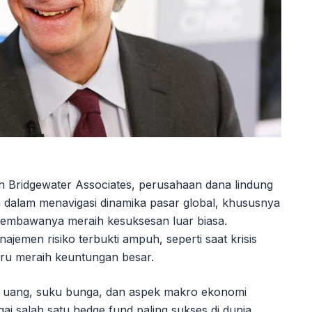
n Bridgewater Associates, perusahaan dana lindung
a dalam menavigasi dinamika pasar global, khususnya
membawanya meraih kesuksesan luar biasa.
jemen risiko terbukti ampuh, seperti saat krisis
tru meraih keuntungan besar.
a uang, suku bunga, dan aspek makro ekonomi
ai salah satu hedge fund paling sukses di dunia.