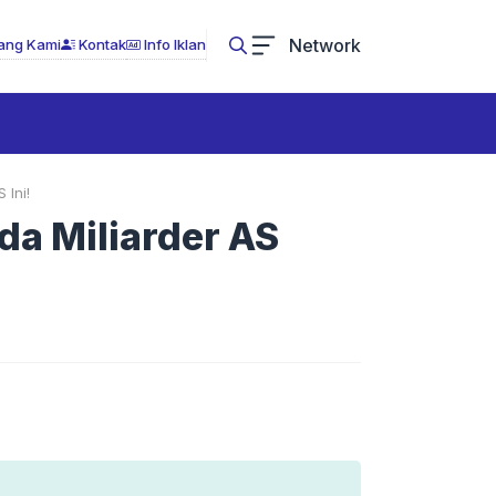
Network
ang Kami
Kontak
Info Iklan
 Ini!
da Miliarder AS