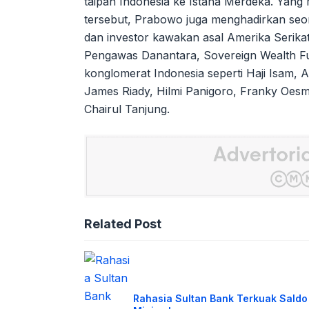
taipan Indonesia ke Istana Merdeka. Yang
tersebut, Prabowo juga menghadirkan seora
dan investor kawakan asal Amerika Serikat
Pengawas Danantara, Sovereign Wealth Fu
konglomerat Indonesia seperti Haji Isam, 
James Riady, Hilmi Panigoro, Franky Oesm
Chairul Tanjung.
Related Post
Rahasia Sultan Bank Terkuak Saldo