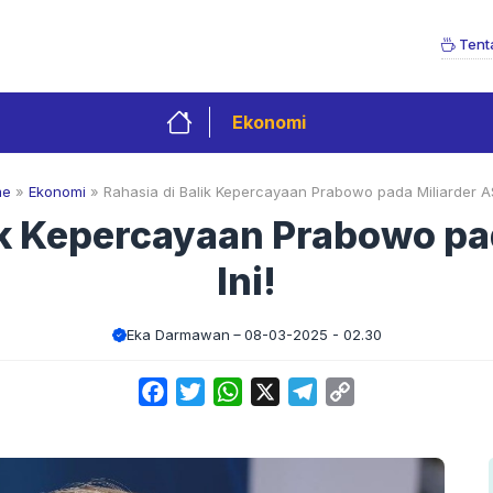
Tent
Ekonomi
me
»
Ekonomi
»
Rahasia di Balik Kepercayaan Prabowo pada Miliarder AS
ik Kepercayaan Prabowo pa
Ini!
Eka Darmawan
08-03-2025 - 02.30
Facebook
Twitter
WhatsApp
X
Telegram
Copy
Link