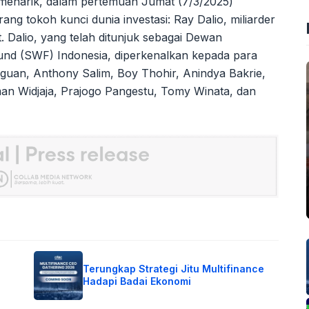
 menarik, dalam pertemuan Jumat (7/3/2025)
ng tokoh kunci dunia investasi: Ray Dalio, miliarder
. Dalio, yang telah ditunjuk sebagai Dewan
nd (SWF) Indonesia, diperkenalkan kepada para
Aguan, Anthony Salim, Boy Thohir, Anindya Bakrie,
an Widjaja, Prajogo Pangestu, Tomy Winata, dan
Terungkap Strategi Jitu Multifinance
Hadapi Badai Ekonomi