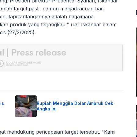
g. Presiden Direktur Prudential Syariah, Iskandar
nlah target pasti, namun menjadi acuan bagi
n, tapi tantangannya adalah bagaimana
an produk yang terjangkau," ujar Iskandar dalam
is (27/2/2025).
is
Rupiah Menggila Dolar Ambruk Cek
Angka Ini
pat mendukung pencapaian target tersebut. "Kami