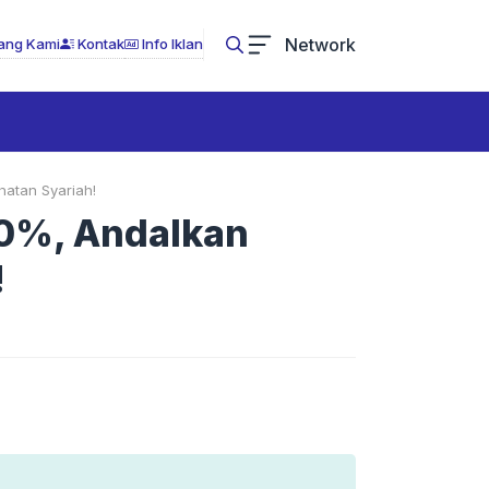
Network
ang Kami
Kontak
Info Iklan
hatan Syariah!
10%, Andalkan
!