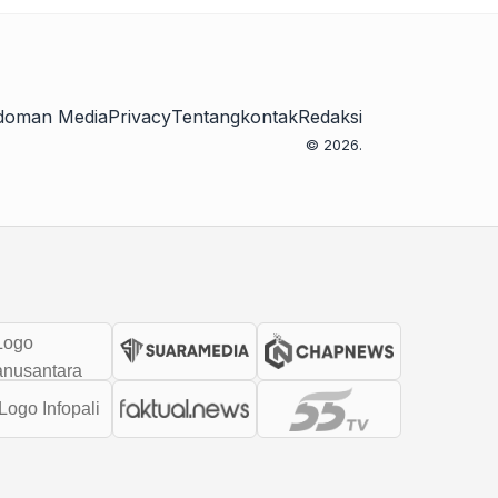
doman Media
Privacy
Tentang
kontak
Redaksi
© 2026.