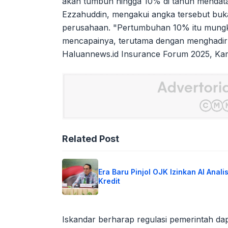
akan tumbuh hingga 10% di tahun mendatan
Ezzahuddin, mengakui angka tersebut buka
perusahaan. "Pertumbuhan 10% itu mungki
mencapainya, terutama dengan menghadirk
Haluannews.id Insurance Forum 2025, Kam
Related Post
Era Baru Pinjol OJK Izinkan AI Analis
Kredit
Iskandar berharap regulasi pemerintah da