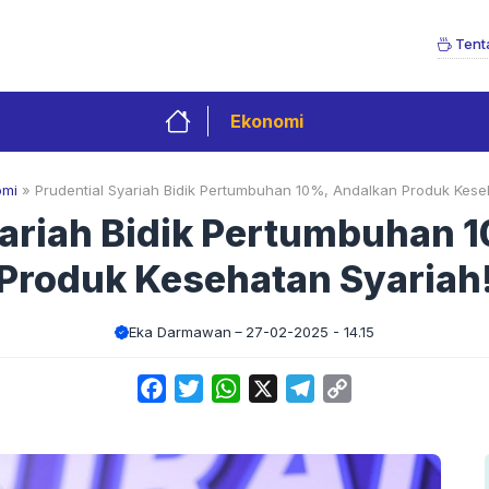
Tent
Ekonomi
omi
»
Prudential Syariah Bidik Pertumbuhan 10%, Andalkan Produk Kese
yariah Bidik Pertumbuhan 
Produk Kesehatan Syariah
Eka Darmawan
27-02-2025 - 14.15
Facebook
Twitter
WhatsApp
X
Telegram
Copy
Link