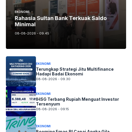
EKONOMI
Rahasia Sultan Bank Terkuak Saldo
Minimal
08-08-2026 - 09.45
EKONOMI
Terungkap Strategi Jitu Multifinance
Hadapi Badai Ekonomi
08-08-2026 - 09.30
EKONOMI
IHSG Terbang Rupiah Menguat Investor
Tersenyum
08-08-2026 - 09.15
EKONOMI
Booming Emas RI Capai Angka Gila