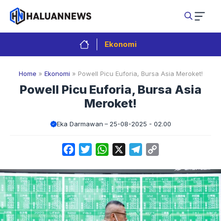
Langsung
ke
isi
Ekonomi
Home
»
Ekonomi
»
Powell Picu Euforia, Bursa Asia Meroket!
Powell Picu Euforia, Bursa Asia
Meroket!
Eka Darmawan
25-08-2025 - 02.00
Facebook
Twitter
WhatsApp
X
Telegram
Copy
Link