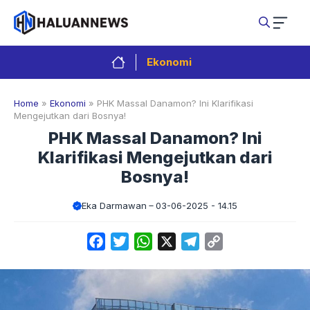
Langsung
ke
isi
Ekonomi
Home
»
Ekonomi
»
PHK Massal Danamon? Ini Klarifikasi
Mengejutkan dari Bosnya!
PHK Massal Danamon? Ini
Klarifikasi Mengejutkan dari
Bosnya!
Eka Darmawan
03-06-2025 - 14.15
Facebook
Twitter
WhatsApp
X
Telegram
Copy
Link