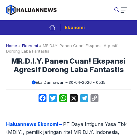
Langsung
ke
isi
Ekonomi
Home
»
Ekonomi
»
MR.D.I.Y. Panen Cuan! Ekspansi Agresif
Dorong Laba Fantastis
MR.D.I.Y. Panen Cuan! Ekspansi
Agresif Dorong Laba Fantastis
Eka Darmawan
30-04-2026 - 05.15
Facebook
Twitter
WhatsApp
X
Telegram
Copy
Link
Haluannews Ekonomi –
PT Daya Intiguna Yasa Tbk
(MDIY), pemilik jaringan ritel MR.D.I.Y. Indonesia,