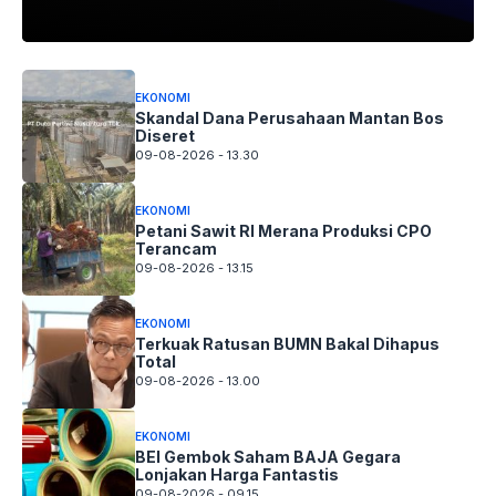
EKONOMI
Skandal Dana Perusahaan Mantan Bos
Diseret
09-08-2026 - 13.30
EKONOMI
Petani Sawit RI Merana Produksi CPO
Terancam
09-08-2026 - 13.15
EKONOMI
Terkuak Ratusan BUMN Bakal Dihapus
Total
09-08-2026 - 13.00
EKONOMI
BEI Gembok Saham BAJA Gegara
Lonjakan Harga Fantastis
09-08-2026 - 09.15