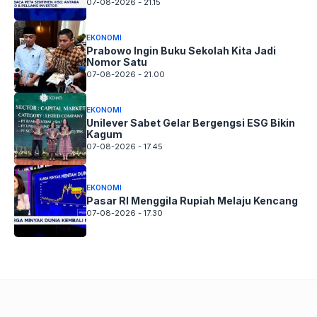
07-08-2026 - 21.15
EKONOMI
Prabowo Ingin Buku Sekolah Kita Jadi
Nomor Satu
07-08-2026 - 21.00
EKONOMI
Unilever Sabet Gelar Bergengsi ESG Bikin
Kagum
07-08-2026 - 17.45
EKONOMI
Pasar RI Menggila Rupiah Melaju Kencang
07-08-2026 - 17.30