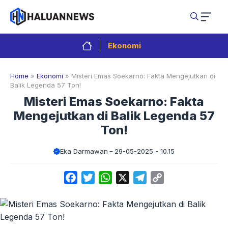
Langsung
ke
isi
Ekonomi
Home
»
Ekonomi
»
Misteri Emas Soekarno: Fakta Mengejutkan di
Balik Legenda 57 Ton!
Misteri Emas Soekarno: Fakta
Mengejutkan di Balik Legenda 57
Ton!
Eka Darmawan
29-05-2025 - 10.15
Facebook
Twitter
WhatsApp
X
Telegram
Copy
Link