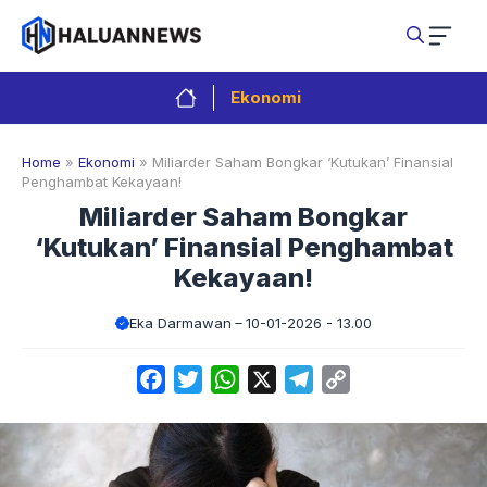
Langsung
ke
isi
Ekonomi
Home
»
Ekonomi
»
Miliarder Saham Bongkar ‘Kutukan’ Finansial
Penghambat Kekayaan!
Miliarder Saham Bongkar
‘Kutukan’ Finansial Penghambat
Kekayaan!
Eka Darmawan
10-01-2026 - 13.00
Facebook
Twitter
WhatsApp
X
Telegram
Copy
Link