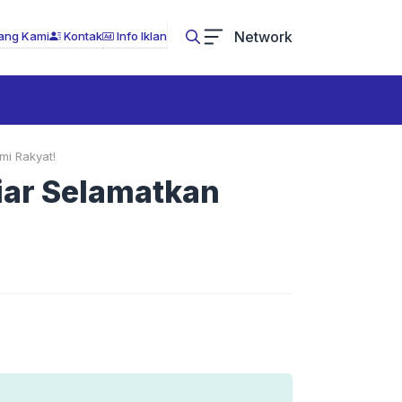
Network
ang Kami
Kontak
Info Iklan
mi Rakyat!
liar Selamatkan