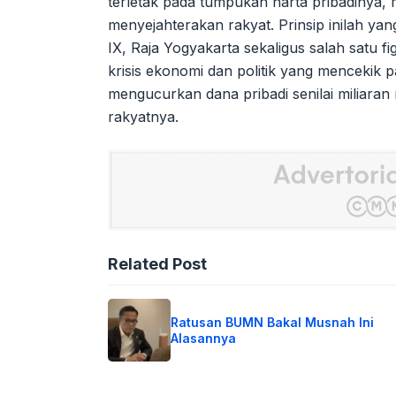
terletak pada tumpukan harta pribadinya
menyejahterakan rakyat. Prinsip inilah y
IX, Raja Yogyakarta sekaligus salah satu f
krisis ekonomi dan politik yang mencekik 
mengucurkan dana pribadi senilai miliaran r
rakyatnya.
Related Post
Ratusan BUMN Bakal Musnah Ini
Alasannya