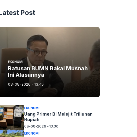
Latest Post
EKONOMI
Ratusan BUMN Bakal Musnah
Ini Alasannya
08-08-2026 - 13.45
EKONOMI
Uang Primer BI Melejit Triliunan
Rupiah
08-08-2026 - 13.30
EKONOMI