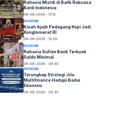
Rahasia Mistik di Balik Raksasa
Bank Indonesia
08-08-2026 - 13.15
EKONOMI
Kisah Ajaib Pedagang Kopi Jadi
Konglomerat RI
08-08-2026 - 13.00
EKONOMI
Rahasia Sultan Bank Terkuak
Saldo Minimal
08-08-2026 - 09.45
EKONOMI
Terungkap Strategi Jitu
Multifinance Hadapi Badai
Ekonomi
08-08-2026 - 09.30