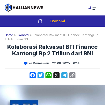
Langsung
ke
isi
Ekonomi
Home
»
Ekonomi
»
Kolaborasi Raksasa! BFI Finance Kantongi Rp
2 Triliun dari BNI
Kolaborasi Raksasa! BFI Finance
Kantongi Rp 2 Triliun dari BNI
Eka Darmawan
22-08-2025 - 02.45
Facebook
Twitter
WhatsApp
X
Telegram
Copy
Link