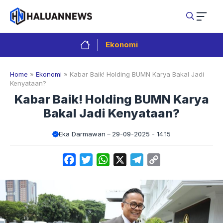
Langsung
ke
isi
Ekonomi
Home
»
Ekonomi
»
Kabar Baik! Holding BUMN Karya Bakal Jadi
Kenyataan?
Kabar Baik! Holding BUMN Karya
Bakal Jadi Kenyataan?
Eka Darmawan
29-09-2025 - 14.15
Facebook
Twitter
WhatsApp
X
Telegram
Copy
Link