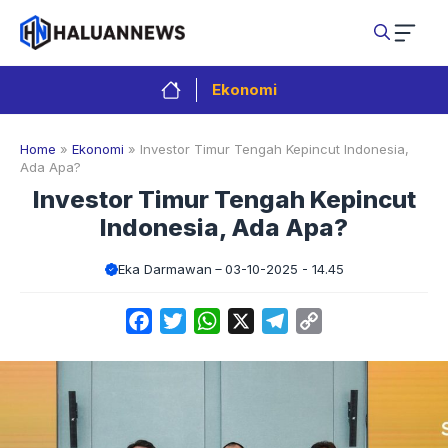
Langsung
ke
isi
Ekonomi
Home
»
Ekonomi
»
Investor Timur Tengah Kepincut Indonesia,
Ada Apa?
Investor Timur Tengah Kepincut
Indonesia, Ada Apa?
Eka Darmawan
03-10-2025 - 14.45
Facebook
Twitter
WhatsApp
X
Telegram
Copy
Link