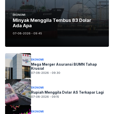
EKONOMI
Minyak Menggila Tembus 83 Dolar
Ada Apa
07-08-2026 - 09.45
EKONOMI
Mega Merger Asuransi BUMN Tahap
Krusial
07-08-2026 - 09.30
EKONOMI
Rupiah Menggila Dolar AS Terkapar Lagi
07-08-2026 - 09.15
EKONOMI