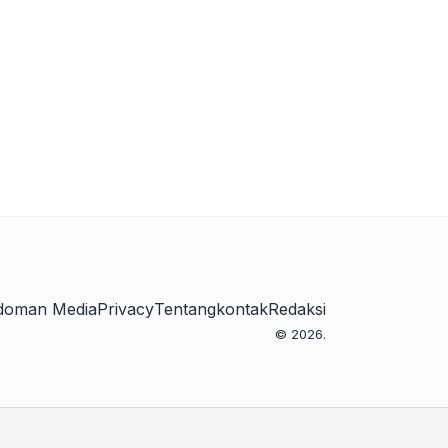
doman Media
Privacy
Tentang
kontak
Redaksi
© 2026.