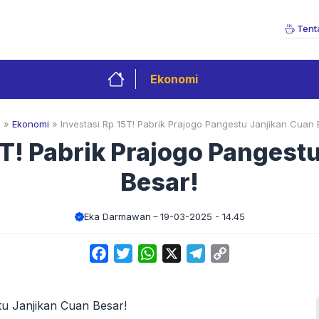
Tent
Ekonomi
e
»
Ekonomi
»
Investasi Rp 15T! Pabrik Prajogo Pangestu Janjikan Cuan 
5T! Pabrik Prajogo Pangest
Besar!
Eka Darmawan
19-03-2025 - 14.45
Facebook
Twitter
WhatsApp
X
Telegram
Copy
Link