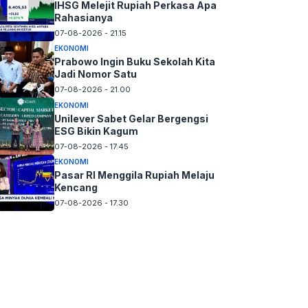
IHSG Melejit Rupiah Perkasa Apa
Rahasianya
07-08-2026 - 21.15
EKONOMI
Prabowo Ingin Buku Sekolah Kita
Jadi Nomor Satu
07-08-2026 - 21.00
EKONOMI
Unilever Sabet Gelar Bergengsi
ESG Bikin Kagum
07-08-2026 - 17.45
EKONOMI
Pasar RI Menggila Rupiah Melaju
Kencang
07-08-2026 - 17.30