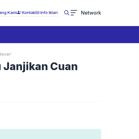
Network
ang Kami
Kontak
Info Iklan
Besar!
u Janjikan Cuan