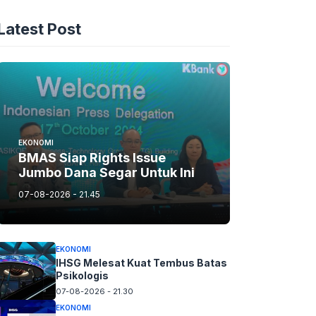
Latest Post
EKONOMI
BMAS Siap Rights Issue
Jumbo Dana Segar Untuk Ini
07-08-2026 - 21.45
EKONOMI
IHSG Melesat Kuat Tembus Batas
Psikologis
07-08-2026 - 21.30
EKONOMI