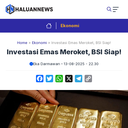
Langsung
ke
isi
Ekonomi
Home
»
Ekonomi
»
Investasi Emas Meroket, BSI Siap!
Investasi Emas Meroket, BSI Siap!
Eka Darmawan
13-08-2025 - 22.30
Facebook
Twitter
WhatsApp
X
Telegram
Copy
Link