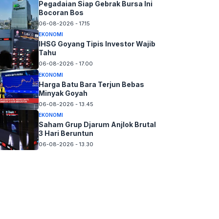
Pegadaian Siap Gebrak Bursa Ini
Bocoran Bos
06-08-2026 - 17.15
EKONOMI
IHSG Goyang Tipis Investor Wajib
Tahu
06-08-2026 - 17.00
EKONOMI
Harga Batu Bara Terjun Bebas
Minyak Goyah
06-08-2026 - 13.45
EKONOMI
Saham Grup Djarum Anjlok Brutal
3 Hari Beruntun
06-08-2026 - 13.30