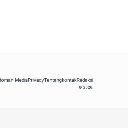
doman Media
Privacy
Tentang
kontak
Redaksi
© 2026.