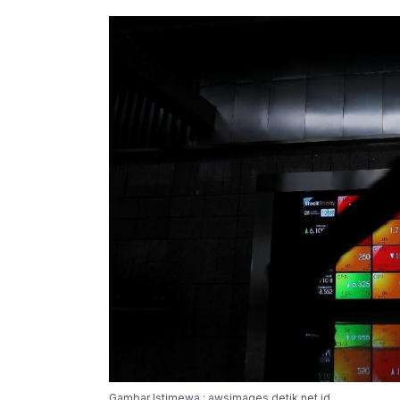
Gambar Istimewa : awsimages.detik.net.id