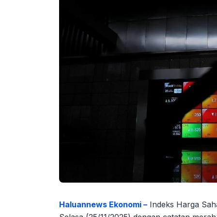
Haluannews Ekonomi –
Indeks Harga Sah