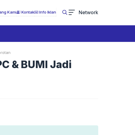
Network
ang Kami
Kontak
Info Iklan
orotan
PC & BUMI Jadi