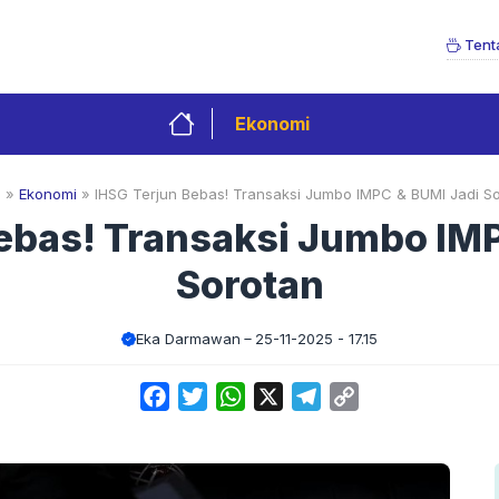
Tent
Ekonomi
e
»
Ekonomi
»
IHSG Terjun Bebas! Transaksi Jumbo IMPC & BUMI Jadi S
ebas! Transaksi Jumbo IM
Sorotan
Eka Darmawan
25-11-2025 - 17.15
Facebook
Twitter
WhatsApp
X
Telegram
Copy
Link