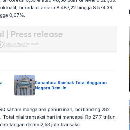
 terkoreksi 0,56% atau 48,36 poin ke level 8.521,89.
ktuatif, berada di antara 8.487,22 hingga 8.574,39,
gga 0,97%.
sa
Danantara Rombak Total Anggaran
Negara Demi Ini
390 saham mengalami penurunan, berbanding 282
tal nilai transaksi hari ini mencapai Rp 27,7 triliun,
dah tangan dalam 2,53 juta transaksi.