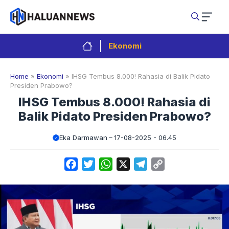
Langsung
ke
isi
Ekonomi
Home
»
Ekonomi
»
IHSG Tembus 8.000! Rahasia di Balik Pidato
Presiden Prabowo?
IHSG Tembus 8.000! Rahasia di
Balik Pidato Presiden Prabowo?
Eka Darmawan
17-08-2025 - 06.45
Facebook
Twitter
WhatsApp
X
Telegram
Copy
Link