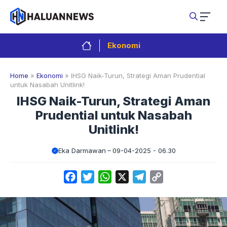
Langsung
ke
isi
Ekonomi
Home
»
Ekonomi
»
IHSG Naik-Turun, Strategi Aman Prudential
untuk Nasabah Unitlink!
IHSG Naik-Turun, Strategi Aman
Prudential untuk Nasabah
Unitlink!
Eka Darmawan
09-04-2025 - 06.30
Facebook
Twitter
WhatsApp
X
Telegram
Copy
Link