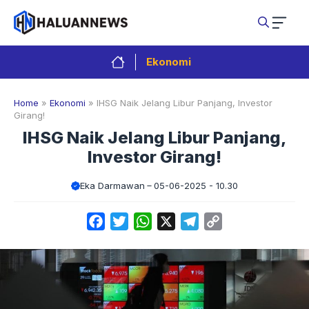
Langsung
ke
isi
Ekonomi
Home
»
Ekonomi
»
IHSG Naik Jelang Libur Panjang, Investor
Girang!
IHSG Naik Jelang Libur Panjang,
Investor Girang!
Eka Darmawan
05-06-2025 - 10.30
Facebook
Twitter
WhatsApp
X
Telegram
Copy
Link