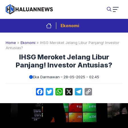
Langsung
ke
isi
Ekonomi
Home
»
Ekonomi
»
IHSG Meroket Jelang Libur Panjang! Investor
Antusias?
IHSG Meroket Jelang Libur
Panjang! Investor Antusias?
Eka Darmawan
28-05-2025 - 02.45
Facebook
Twitter
WhatsApp
X
Telegram
Copy
Link