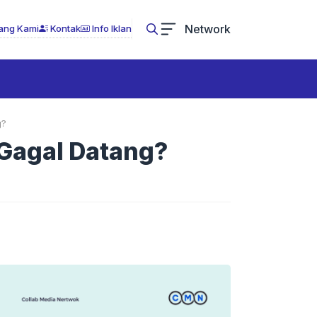
Network
ang Kami
Kontak
Info Iklan
g?
 Gagal Datang?