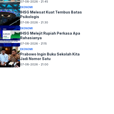
07-08-2026 - 21.45
EKONOMI
IHSG Melesat Kuat Tembus Batas
Psikologis
07-08-2026 - 21.30
EKONOMI
IHSG Melejit Rupiah Perkasa Apa
Rahasianya
07-08-2026 - 21.15
EKONOMI
Prabowo Ingin Buku Sekolah Kita
Jadi Nomor Satu
07-08-2026 - 21.00