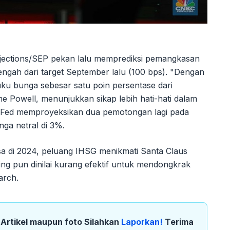
ections/SEP pekan lalu memprediksi pemangkasan
engah dari target September lalu (100 bps). "Dengan
uku bunga sebesar satu poin persentase dari
 Powell, menunjukkan sikap lebih hati-hati dalam
e Fed memproyeksikan dua pemotongan lagi pada
ga netral di 3%.
a di 2024, peluang IHSG menikmati Santa Claus
ing pun dinilai kurang efektif untuk mendongkrak
arch.
k Artikel maupun foto Silahkan
Laporkan!
Terima