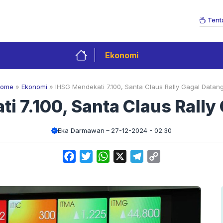
Tent
Ekonomi
ome
»
Ekonomi
»
IHSG Mendekati 7.100, Santa Claus Rally Gagal Datan
i 7.100, Santa Claus Rally
Eka Darmawan
27-12-2024 - 02.30
Facebook
Twitter
WhatsApp
X
Telegram
Copy
Link