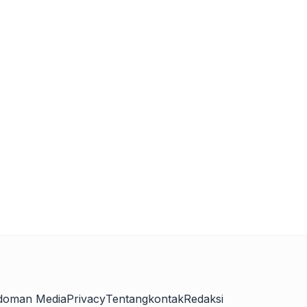
doman Media
Privacy
Tentang
kontak
Redaksi