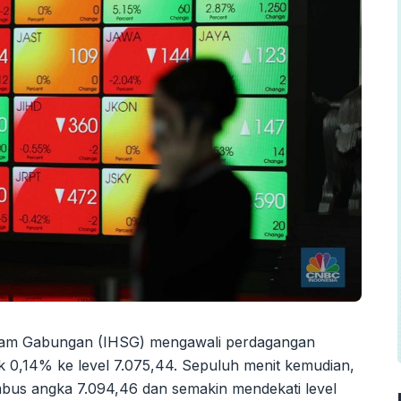
ham Gabungan (IHSG) mengawali perdagangan
ik 0,14% ke level 7.075,44. Sepuluh menit kemudian,
bus angka 7.094,46 dan semakin mendekati level