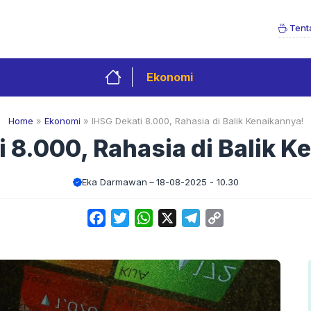
Tent
Ekonomi
Home
»
Ekonomi
»
IHSG Dekati 8.000, Rahasia di Balik Kenaikannya!
i 8.000, Rahasia di Balik K
Eka Darmawan
18-08-2025 - 10.30
Facebook
Twitter
WhatsApp
X
Telegram
Copy
Link