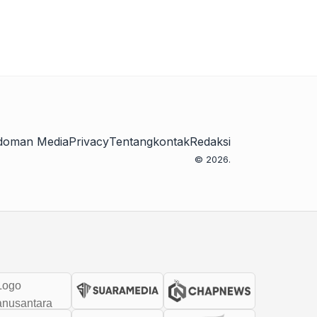
doman Media
Privacy
Tentang
kontak
Redaksi
© 2026.