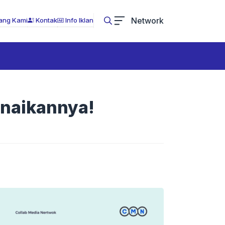
Network
ang Kami
Kontak
Info Iklan
enaikannya!