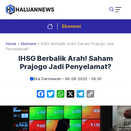
Langsung
ke
isi
Ekonomi
Home
»
Ekonomi
»
IHSG Berbalik Arah! Saham Prajogo Jadi
Penyelamat?
IHSG Berbalik Arah! Saham
Prajogo Jadi Penyelamat?
Eka Darmawan
06-08-2025 - 06.30
Facebook
Twitter
WhatsApp
X
Telegram
Copy
Link