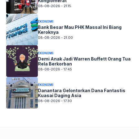
Konglomerat
08-08-2026 - 21.15
EKONOMI
Bank Besar Mau PHK Massal Ini Biang
Keroknya
08-08-2026 - 21.00
EKONOMI
Demi Anak Jadi Warren Buffett Orang Tua
Rela Berkorban
08-08-2026 - 17.45
EKONOMI
Danantara Gelontorkan Dana Fantastis
Kuasai Daging Asia
08-08-2026 - 17.30