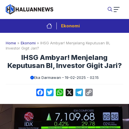
Langsung
ke
isi
Ekonomi
Home
»
Ekonomi
»
IHSG Ambyar! Menjelang Keputusan BI,
Investor Gigit Jari?
IHSG Ambyar! Menjelang
Keputusan BI, Investor Gigit Jari?
Eka Darmawan
19-02-2025 - 02.15
Facebook
Twitter
WhatsApp
X
Telegram
Copy
Link