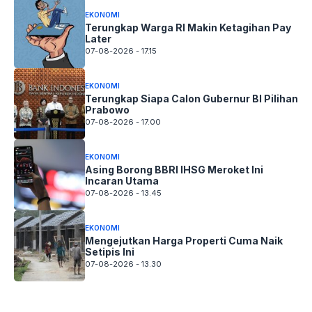
EKONOMI
Terungkap Warga RI Makin Ketagihan Pay
Later
07-08-2026 - 17.15
EKONOMI
Terungkap Siapa Calon Gubernur BI Pilihan
Prabowo
07-08-2026 - 17.00
EKONOMI
Asing Borong BBRI IHSG Meroket Ini
Incaran Utama
07-08-2026 - 13.45
EKONOMI
Mengejutkan Harga Properti Cuma Naik
Setipis Ini
07-08-2026 - 13.30