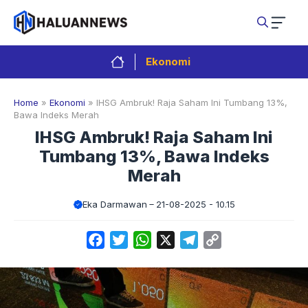
Langsung
ke
isi
Ekonomi
Home
»
Ekonomi
»
IHSG Ambruk! Raja Saham Ini Tumbang 13%,
Bawa Indeks Merah
IHSG Ambruk! Raja Saham Ini
Tumbang 13%, Bawa Indeks
Merah
Eka Darmawan
21-08-2025 - 10.15
Facebook
Twitter
WhatsApp
X
Telegram
Copy
Link