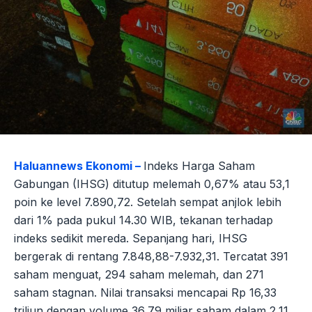
Haluannews Ekonomi –
Indeks Harga Saham
Gabungan (IHSG) ditutup melemah 0,67% atau 53,1
poin ke level 7.890,72. Setelah sempat anjlok lebih
dari 1% pada pukul 14.30 WIB, tekanan terhadap
indeks sedikit mereda. Sepanjang hari, IHSG
bergerak di rentang 7.848,88-7.932,31. Tercatat 391
saham menguat, 294 saham melemah, dan 271
saham stagnan. Nilai transaksi mencapai Rp 16,33
triliun dengan volume 36,79 miliar saham dalam 2,11