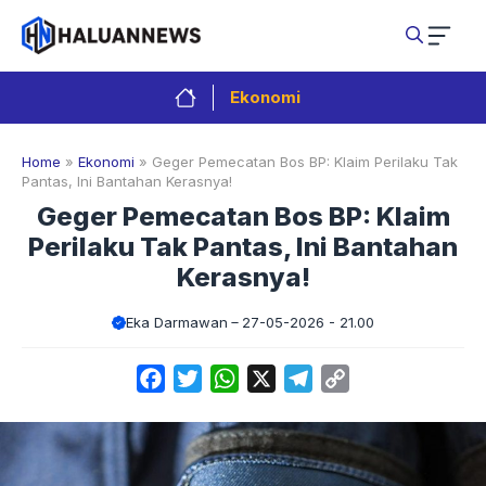
Langsung
ke
isi
Ekonomi
Home
»
Ekonomi
»
Geger Pemecatan Bos BP: Klaim Perilaku Tak
Pantas, Ini Bantahan Kerasnya!
Geger Pemecatan Bos BP: Klaim
Perilaku Tak Pantas, Ini Bantahan
Kerasnya!
Eka Darmawan
27-05-2026 - 21.00
Facebook
Twitter
WhatsApp
X
Telegram
Copy
Link