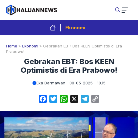
Langsung
ke
isi
Ekonomi
Home
»
Ekonomi
»
Gebrakan EBT: Bos KEEN Optimistis di Era
Prabowo!
Gebrakan EBT: Bos KEEN
Optimistis di Era Prabowo!
Eka Darmawan
30-05-2025 - 10.15
Facebook
Twitter
WhatsApp
X
Telegram
Copy
Link