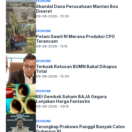
EKONOMI
Skandal Dana Perusahaan Mantan Bos
Diseret
09-08-2026 - 13.30
EKONOMI
Petani Sawit RI Merana Produksi CPO
Terancam
09-08-2026 - 13.15
EKONOMI
Terkuak Ratusan BUMN Bakal Dihapus
Total
09-08-2026 - 13.00
EKONOMI
BEI Gembok Saham BAJA Gegara
Lonjakan Harga Fantastis
09-08-2026 - 09.15
EKONOMI
Terungkap Prabowo Panggil Banyak Calon
Gubernur BI